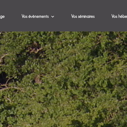
age
Vos évènements
Vos séminaires
Vos hébe