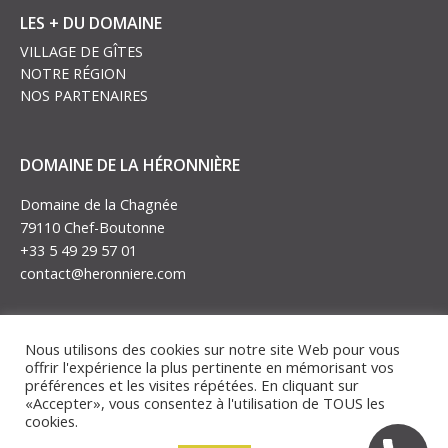
LES + DU DOMAINE
VILLAGE DE GÎTES
NOTRE RÉGION
NOS PARTENAIRES
DOMAINE DE LA HÉRONNIÈRE
Domaine de la Chagnée
79110 Chef-Boutonne
+33 5 49 29 57 01
contact@heronniere.com
Nous utilisons des cookies sur notre site Web pour vous
offrir l'expérience la plus pertinente en mémorisant vos
© Copyright 2022 – Tous droits réservés Domaine de la Héronnière –
préférences et les visites répétées. En cliquant sur
Mentions légales
«Accepter», vous consentez à l'utilisation de TOUS les
– Politique de confidentialité – Plan du site
cookies.
IMAGE’IN CREATION
Site réalisé par