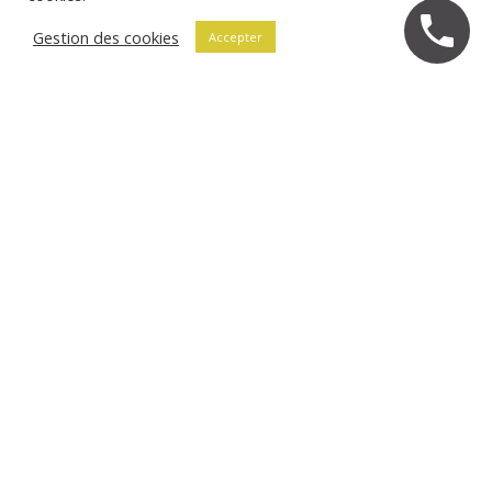
Gestion des cookies
Accepter
Tendances mariage été et automne
2026
Tendances mariage été et automne 2026 :
weekend prolongé, décoration naturelle,
mariages intimistes, couleurs et ambiances.
Tout ce qu’il faut savoir pour organiser un
mariage qui vous ressemble.
EN SAVOIR +